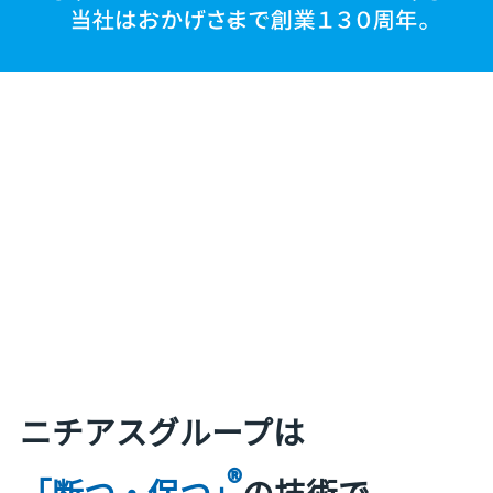
ニチアスグループは
®
「断つ・保つ」
の技術で