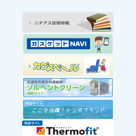
ンの工
王寺工場ビオトープ便り
動 ―
① 念願のヤゴ生息を確
と生物
認！！
続きを読む
み
念願のヤゴ生息を確認！！
を読む
工場
」を実
赤い
社会福
が推
ー」