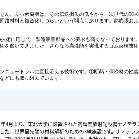
せん。ふっ素樹脂は、その伝送損失の低さから、次世代の5G/
回路材料と複合化しづらいという弱点もあります。熱膨張およ
の技術に応じて、製造装置部品への要求も高くなっております
術を磨いてきました。さらなる高性能を実現するゴム架橋技術
ンニュートラルに直接応える技術です。①断熱・保冷材の性能
などにも取り組んでいます。
24年4月より、東北大学に設置された高輝度放射光設備ナノテ
した、世界最先端の材料解析のためのX線施設です。ナノテラ
ープは2024年3月に参画いたしました。当社グループは、こ