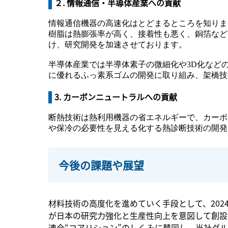
２. 情報通信・半導体産業への貢献
情報通信機器の高速化はとどまるところを知りま
樹脂は熱膨張率が高く、接着性も悪く、銅箔など
け、研究開発を加速させております。
半導体産業では半導体素子の微細化や3D化など
に優れるふっ素系ゴムの開発に取り組み、架橋技
3. カーボンニュートラルへの貢献
断熱技術は熱利用機器の省エネルギーで、カーボ
や保冷の必要性を見える化する熱診断技術の開発
今後の課題や展望
材料技術の高度化を進めていく手段として、20
が日本の研究力強化と生産性向上を意図して創設
連合“コアリション”のしくみに賛同し、当社グル