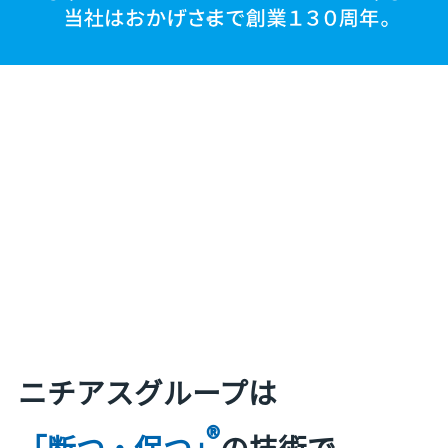
ニチアスグループは
®
「断つ・保つ」
の技術で