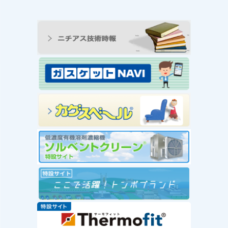
ンの工
王寺工場ビオトープ便り
動 ―
① 念願のヤゴ生息を確
と生物
認！！
続きを読む
み
念願のヤゴ生息を確認！！
を読む
工場
」を実
赤い
社会福
が推
ー」