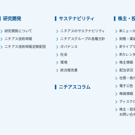
研究開発
サステナビリティ
株主・
研究開発について
ニチアスのサステナビリティ
IRニュー
ニチアス技術時報
ニチアスグループの各種方針
財務・業
ニチアス技術時報定期配信
ガバナンス
IRライブ
社会
IRカレン
環境
株主情報
統合報告書
配当状況
社債・格
電子公告
ニチアスコラム
株価情報
ディスク
株主・投
お問い合