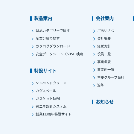
製品案内
会社案内
製品カテゴリーで探す
ごあいさつ
産業分野で探す
会社概要
カタログダウンロード
経営方針
安全データシート（SDS）検索
役員一覧
事業概要
事業所一覧
特設サイト
主要グループ会社
ソルベントクリーン
沿革
カグスベール
ガスケットNAVI
お知らせ
省エネ診断システム
創業130周年特設サイト