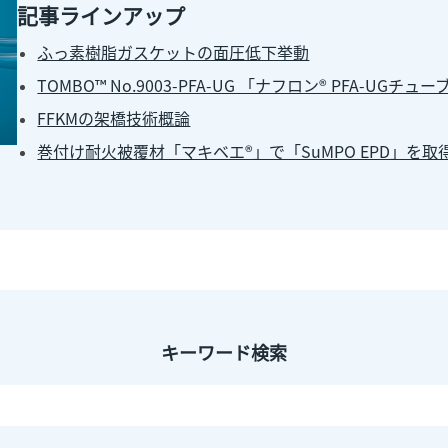
記事ラインアップ
ふっ素樹脂ガスケットの面圧低下挙動
TOMBO™ No.9003-PFA-UG 「ナフロン® PFA-UGチュー
FFKMの架橋技術概論
巻付け耐火被覆材「マキベエ®」で「SuMPO EPD」を取
キーワード検索