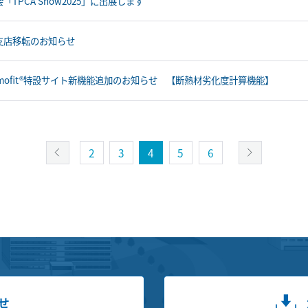
「TPCA Show2025」に出展します
支店移転のお知らせ
ermofit®特設サイト新機能追加のお知らせ 【断熱材劣化度計算機能】
2
3
4
5
6
せ