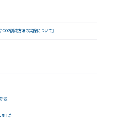
策やCO2削減方法の実際について】
新設
しました