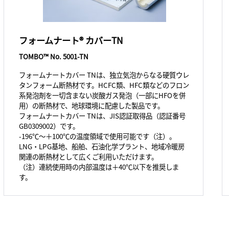
フォームナート® カバーTN
TOMBO™ No. 5001-TN
フォームナートカバー TNは、独立気泡からなる硬質ウレ
タンフォーム断熱材です。HCFC類、HFC類などのフロン
系発泡剤を一切含まない炭酸ガス発泡（一部にHFOを併
用）の断熱材で、地球環境に配慮した製品です。
フォームナートカバー TNは、JIS認証取得品（認証番号
GB0309002）です。
-196℃～＋100℃の温度領域で使用可能です（注）。
LNG・LPG基地、船舶、石油化学プラント、地域冷暖房
関連の断熱材として広くご利用いただけます。
（注）連続使用時の内部温度は＋40℃以下を推奨しま
す。