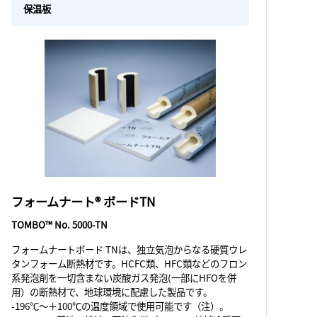
保温板
フォームナート® ボードTN
TOMBO™ No. 5000-TN
フォームナートボード TNは、独立気泡からなる硬質ウレ
タンフォーム断熱材です。HCFC類、HFC類などのフロン
系発泡剤を一切含まない炭酸ガス発泡(一部にHFOを併
用）の断熱材で、地球環境に配慮した製品です。
-196℃～＋100℃の温度領域で使用可能です（注）。