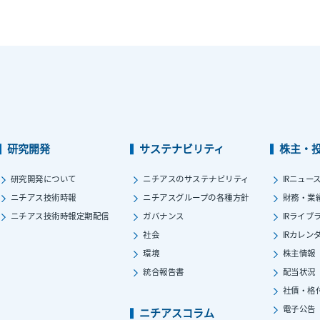
研究開発
サステナビリティ
株主・
研究開発について
ニチアスのサステナビリティ
IRニュー
ニチアス技術時報
ニチアスグループの各種方針
財務・業
ニチアス技術時報定期配信
ガバナンス
IRライブ
社会
IRカレン
環境
株主情報
統合報告書
配当状況
社債・格
電子公告
ニチアスコラム