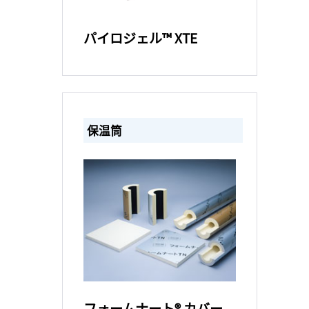
パイロジェル™ XTE
保温筒
フォームナート® カバー