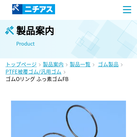
製品案内
Product
トップページ
製品案内
製品一覧
ゴム製品
PTFE被覆ゴム/汎用ゴム
ゴムOリング ふっ素ゴムFB