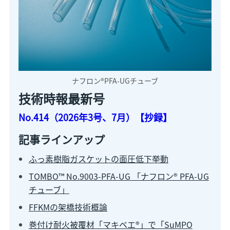
ナフロン®PFA-UGチューブ
技術時報最新号
No.414（2026年3号、7月）【抄録】
記事ラインアップ
ふっ素樹脂ガスケットの面圧低下挙動
TOMBO™ No.9003-PFA-UG 「ナフロン® PFA-UG
チューブ」
FFKMの架橋技術概論
巻付け耐火被覆材「マキベエ®」で「SuMPO