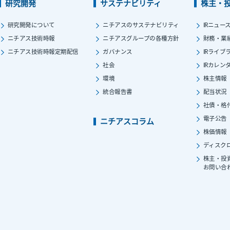
研究開発
サステナビリティ
株主・
研究開発について
ニチアスのサステナビリティ
IRニュー
ニチアス技術時報
ニチアスグループの各種方針
財務・業
ニチアス技術時報定期配信
ガバナンス
IRライブ
社会
IRカレン
環境
株主情報
統合報告書
配当状況
社債・格
電子公告
ニチアスコラム
株価情報
ディスク
株主・投
お問い合