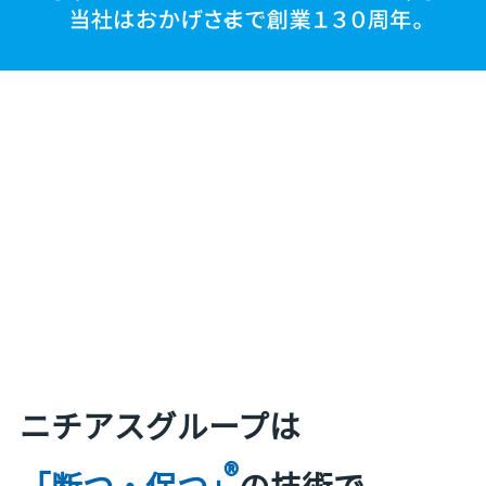
ニチアスグループは
®
「断つ・保つ」
の技術で