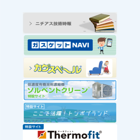
ンの工
王寺工場ビオトープ便り
動 ―
① 念願のヤゴ生息を確
と生物
認！！
続きを読む
み
念願のヤゴ生息を確認！！
を読む
工場
」を実
赤い
社会福
が推
ー」