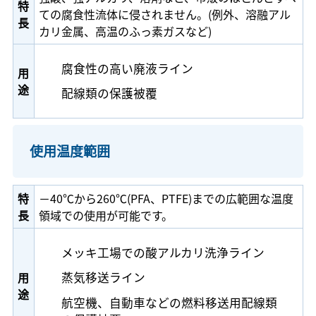
特
ての腐食性流体に侵されません。(例外、溶融アル
長
カリ金属、高温のふっ素ガスなど)
腐食性の高い廃液ライン
用
途
配線類の保護被覆
使用温度範囲
特
－40℃から260℃(PFA、PTFE)までの広範囲な温度
長
領域での使用が可能です。
メッキ工場での酸アルカリ洗浄ライン
用
蒸気移送ライン
途
航空機、自動車などの燃料移送用配線類