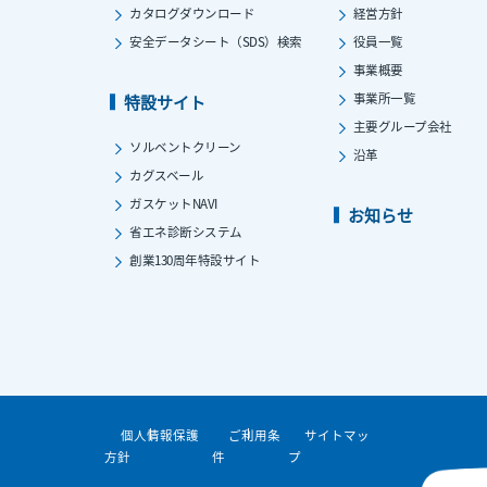
カタログダウンロード
経営方針
安全データシート（SDS）検索
役員一覧
事業概要
事業所一覧
特設サイト
主要グループ会社
ソルベントクリーン
沿革
カグスベール
ガスケットNAVI
お知らせ
省エネ診断システム
創業130周年特設サイト
個人情報保護
ご利用条
サイトマッ
方針
件
プ