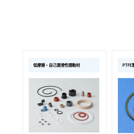
低摩擦・自己潤滑性摺動材
PTF