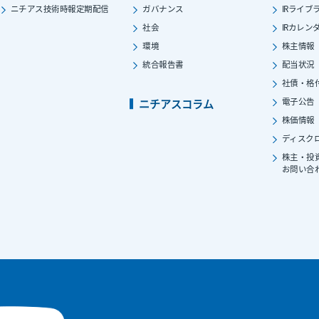
ニチアス技術時報定期配信
ガバナンス
IRライブ
社会
IRカレン
環境
株主情報
統合報告書
配当状況
社債・格
電子公告
ニチアスコラム
株価情報
ディスク
株主・投
お問い合