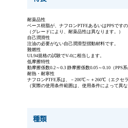
耐薬品性
ベース樹脂が、ナフロンPTFEあるいはPPSで
（グレードにより、耐薬品性は異なります。）
自己潤滑性
注油の必要がない自己潤滑型摺動材料です。
難燃性
UL94規格の試験でV-0に相当します。
低摩擦特性
動摩擦係数0.2～0.3 静摩擦係数0.05～0.10（
耐熱・耐寒性
ナフロンPTFE系は、－200℃～＋260℃（エクセ
（実際の使用条件範囲は、使用条件によって異な
種類