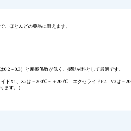
すので、ほとんどの薬品に耐えます。
PPS系は0.2～0.3）と摩擦係数が低く、摺動材料として最適です。
ライドX1、X2は－200℃～＋200℃ エクセライドP2、V3は－
ります。）