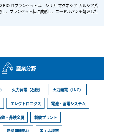
BIO LTブランケットは、シリカ-マグネシア-カルシア系
積層し、ブランケット状に成形し、ニードルパンチ処理した
産業分野
)
火力発電（石炭）
火力発電（LNG）
ト
エレクトロニクス
電池・蓄電システム
製鉄・非鉄金属
製鉄プラント
産業用断熱材
省エネ提案