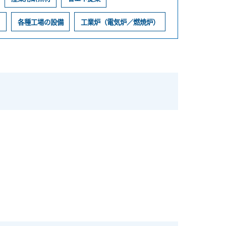
ト
各種工場の設備
工業炉（電気炉／燃焼炉）