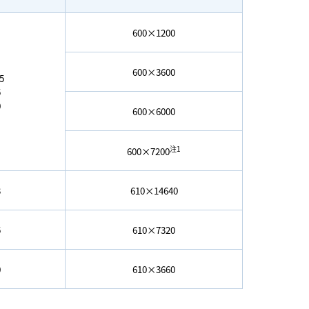
600×1200
600×3600
.5
5
0
600×6000
注1
600×7200
3
610×14640
5
610×7320
0
610×3660