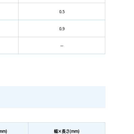
0.5
0.9
－
mm)
幅×長さ(mm)