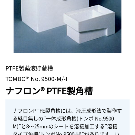
PTFE製薬液貯蔵槽
TOMBO™ No. 9500-M/-H
ナフロン® PTFE製角槽
ナフロンPTFE製角槽には、液圧成形法で製作す
る継目無しの"一体成形角槽(トンボ No.9500-
M)"と8～25mmのシートを溶接加工する"溶接
タイプ角槽(トンボNo.9500-H)"があります。い