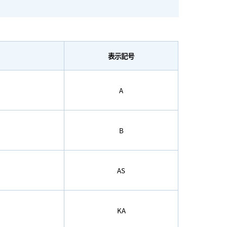
表示記号
A
B
AS
KA