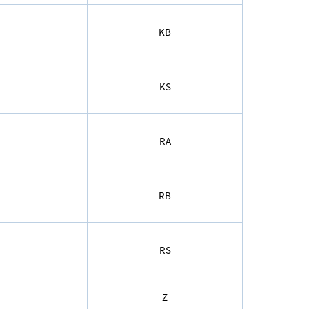
KB
）
KS
RA
RB
）
RS
Z