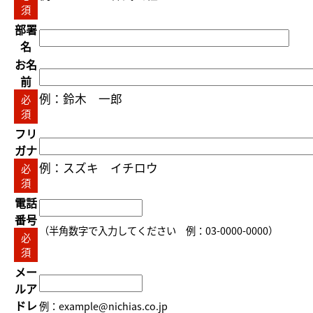
須
部署
名
お名
前
例：鈴木 一郎
必
須
フリ
ガナ
例：スズキ イチロウ
必
須
電話
番号
（半角数字で入力してください 例：03-0000-0000）
必
須
メー
ルア
ドレ
例：example@nichias.co.jp