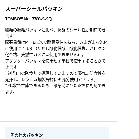
スーパーシールパッキン
TOMBO™ No. 2280-S-SQ
繊維の編組パッキンに比べ、抜群のシール性が期待でき
ます。
膨張黒鉛はPTFEに次ぐ耐薬品性を持ち、さまざまな流体
に使用できます（ただし酸化性酸、酸化性塩、ハロゲン
化合物、支燃性ガスには使用できません）。
アダプターパッキンを使用せず単独で使用することがで
きます。
当社独自の防食剤で処理していますので優れた防食性を
発揮し、13クロム鋼製弁棒にも充分使用できます。
ひも状で在庫できるため、緊急時にもただちに対応でき
ます。
その他のパッキン