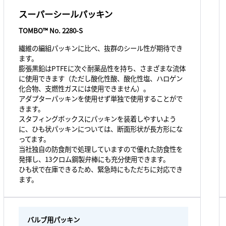
スーパーシールパッキン
TOMBO™ No. 2280-S
繊維の編組パッキンに比べ、抜群のシール性が期待でき
ます。
膨張黒鉛はPTFEに次ぐ耐薬品性を持ち、さまざまな流体
に使用できます（ただし酸化性酸、酸化性塩、ハロゲン
化合物、支燃性ガスには使用できません）。
アダプターパッキンを使用せず単独で使用することがで
きます。
スタフィングボックスにパッキンを装着しやすいよう
に、ひも状パッキンについては、断面形状が長方形にな
ってます。
当社独自の防食剤で処理していますので優れた防食性を
発揮し、13クロム鋼製弁棒にも充分使用できます。
ひも状で在庫できるため、緊急時にもただちに対応でき
ます。
バルブ用パッキン