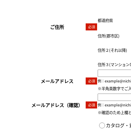
都道府県
ご住所
必須
住所(郡市区)
住所２(それ以降)
住所３(マンション
メールアドレス
必須
例：example@nichia
※半角英数字でご
メールアドレス
（確認）
必須
例：example@nichia
※確認のため上欄
カタログ・