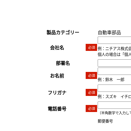
製品カテゴリー
自動車部品
会社名
必須
例：ニチアス株式
個人の場合は「個
部署名
お名前
必須
例：鈴木 一郎
フリガナ
必須
例：スズキ イチ
電話番号
必須
（半角数字で入力してく
郵便番号