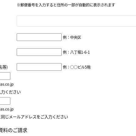
※郵便番号を入力すると住所の一部が自動的に表示されます
例：中央区
例：八丁堀1-6-1
名等)
例：○○ビル5階
s.co.jp
入力ください
s.co.jp
と同じメールアドレスをご入力ください
資料のご請求