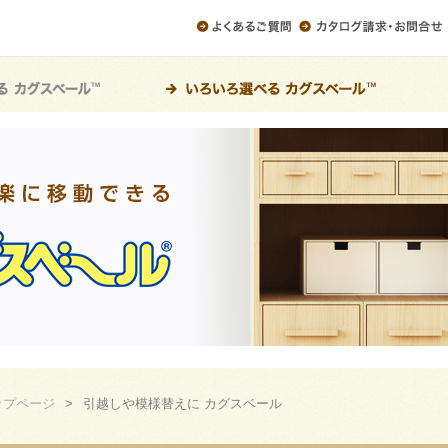
ップページ
>
引越しや模様替えに カグスベール