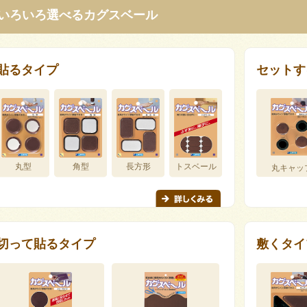
いろいろ選べるカグスベール
貼るタイプ
セットす
丸型
角型
長方形
トスベール
丸キャッ
切って貼るタイプ
敷くタイ