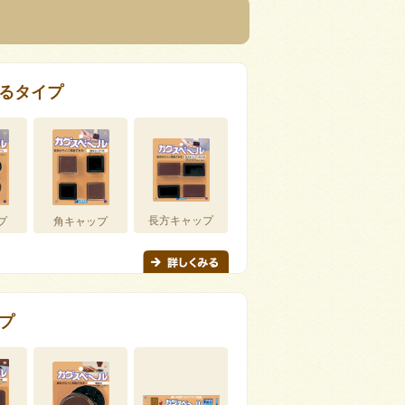
るタイプ
長方キャップ
プ
角キャップ
プ